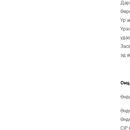
Дара
Өөрө
Үр а
Үрэл
удаа
Засв
эд а
Онц
Өндө
Өндө
Өндө
CIP 