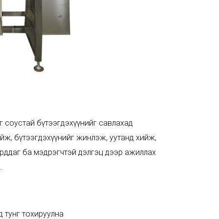
г соустай бүтээгдэхүүнийг савлахад
йж, бүтээгдэхүүнийг жинлэж, уутанд хийж,
ирддаг ба мэдрэгчтэй дэлгэц дээр ажиллах
.
д тунг тохируулна