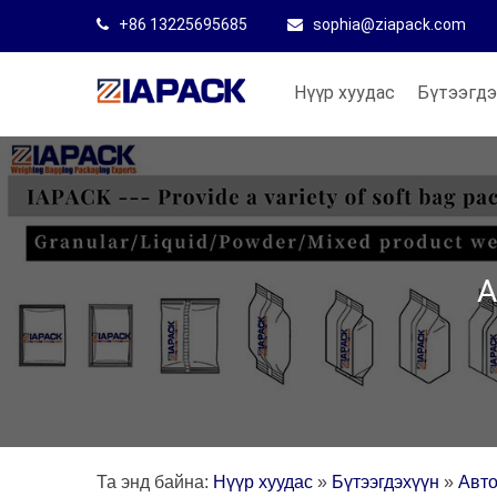
+86 13225695685
sophia@ziapack.com
Нүүр хуудас
Бүтээгдэ
А
Та энд байна:
Нүүр хуудас
»
Бүтээгдэхүүн
»
Авто