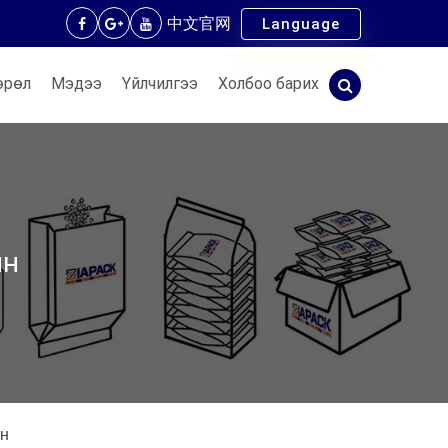
中文官网
Language
өрөл
Мэдээ
Үйлчилгээ
Холбоо барих
ин
ин