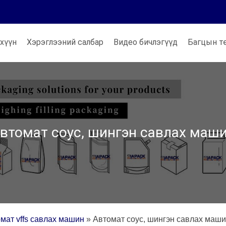
хүүн
Хэрэглээний салбар
Видео бичлэгүүд
Багцын т
втомат соус, шингэн савлах маш
мат vffs савлах машин
»
Автомат соус, шингэн савлах маш