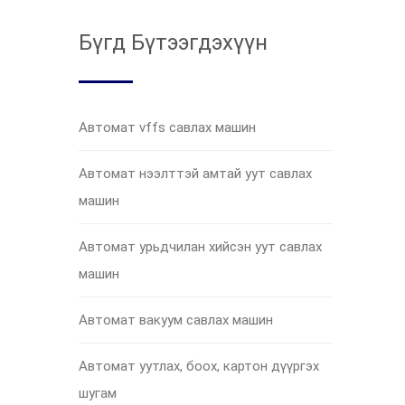
Бүгд Бүтээгдэхүүн
Автомат vffs савлах машин
Автомат нээлттэй амтай уут савлах
машин
Автомат урьдчилан хийсэн уут савлах
машин
Автомат вакуум савлах машин
Автомат уутлах, боох, картон дүүргэх
шугам