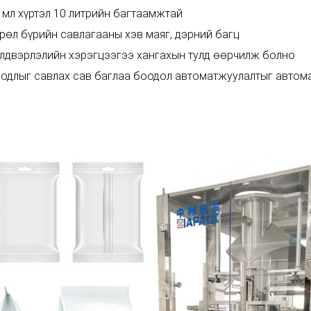
 мл хүртэл 10 литрийн багтаамжтай
рөл бүрийн савлагааны хэв маяг, дэрний багц
лдвэрлэлийн хэрэгцээгээ хангахын тулд өөрчилж болно
одлыг савлах сав баглаа боодол автоматжуулалтыг автома