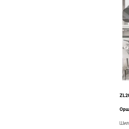
ZL2
Ор
Шилж