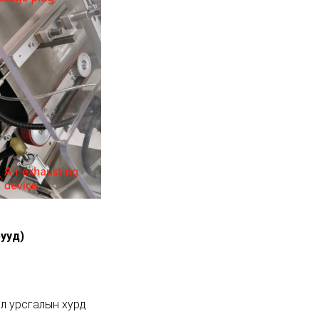
ууд)
эл урсгалын хурд