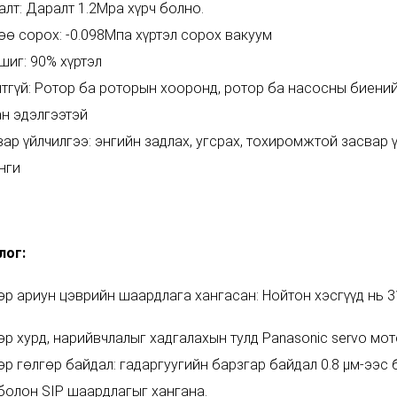
лт: Даралт 1.2Mpa хүрч болно.
ө сорох: -0.098Мпа хүртэл сорох вакуум
шиг: 90% хүртэл
тгүй: Ротор ба роторын хооронд, ротор ба насосны биений
н эдэлгээтэй
ар үйлчилгээ: энгийн задлах, угсрах, тохиромжтой засвар ү
нги
лог:
р ариун цэврийн шаардлага хангасан: Нойтон хэсгүүд нь 3
р хурд, нарийвчлалыг хадгалахын тулд Panasonic servo мо
р гөлгөр байдал: гадаргуугийн барзгар байдал 0.8 μм-ээс 
болон SIP шаардлагыг хангана.