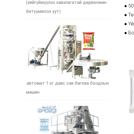
(хийгүйжүүлэх хавхлагатай дөрвөлжин
● 50
битүүмжлэх уут)
● Тө
● Үй
● Бо
автомат 1 кг давс сав баглаа боодлын
машин