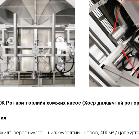
0K Ротари төрлийн хэмжих насос
(Хоёр далавчтай ротор
шил
:
илт: эерэг нүүлгэн шилжүүлэлтийн насос, 400м³ / цаг хүрт