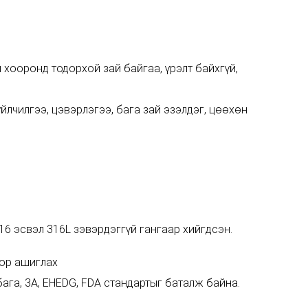
 хооронд тодорхой зай байгаа, үрэлт байхгүй,
йлчилгээ, цэвэрлэгээ, бага зай эзэлдэг, цөөхөн
16 эсвэл 316L зэвэрдэггүй гангаар хийгдсэн.
тор ашиглах
бага, 3A, EHEDG, FDA стандартыг баталж байна.