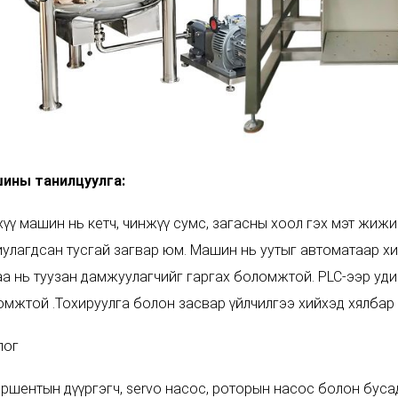
ины танилцуулга:
үү машин нь кетч, чинжүү сумс, загасны хоол гэх мэт жижи
улагдсан тусгай загвар юм. Машин нь уутыг автоматаар хи
а нь туузан дамжуулагчийг гаргах боломжтой. PLC-ээр уд
мжтой .Тохируулга болон засвар үйлчилгээ хийхэд хялбар 
лог
ршентын дүүргэгч, servo насос, роторын насос болон буса