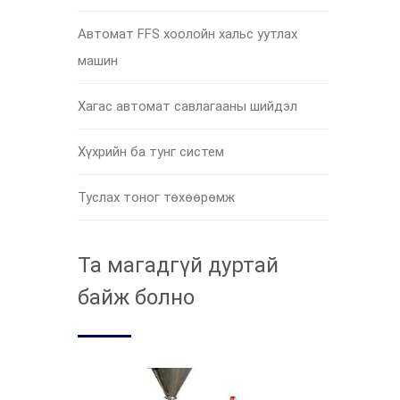
Автомат FFS хоолойн хальс уутлах
машин
Хагас автомат савлагааны шийдэл
Хүхрийн ба тунг систем
Туслах тоног төхөөрөмж
Та магадгүй дуртай
байж болно