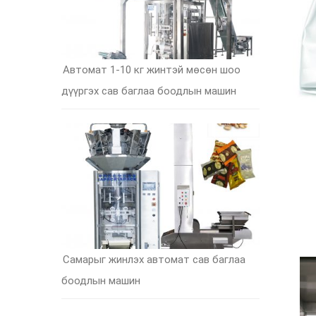
Автомат 1-10 кг жинтэй мөсөн шоо
дүүргэх сав баглаа боодлын машин
Самарыг жинлэх автомат сав баглаа
боодлын машин