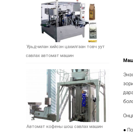
Урьдчилан хийсэн цахилгаан товч уут
савлах автомат машин
Маш
Энэх
зори
дара
боло
Онц
Автомат кофены шош савлах машин
● По