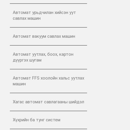
Автомат урьдчилан хийсэн уут
савлах машин
Автомат вакуум савлах машин
Автомат уутлах, боох, картон
дүүргэх шугам
Автомат FFS хоолойн хальс уутлах
машин
Хагас автомат савлагааны шийдэл
Хүхрийн ба тунг систем