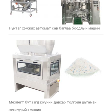
Нунтаг хэмжих автомат сав баглаа боодлын машин
Мөхлөгт бүтээгдэхүүний давхар толгойн шугаман
жинлүүрийн машин