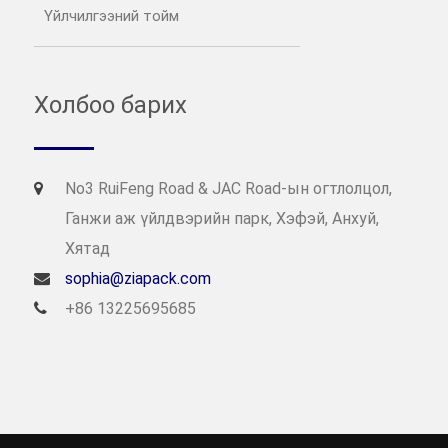
Үйлчилгээний тойм
Холбоо барих
No3 RuiFeng Road & JAC Road-ын огтлолцол,
Ганжи аж үйлдвэрийн парк, Хэфэй, Анхуй,
Хятад
sophia@ziapack.com
+86 13225695685