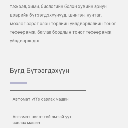
тэжээл, хими, биологийн болон хувийн ариун
цэврийн бүтээгдэхүүнүүд, шингэн, нунтаг,
мөхлөг зэрэг олон төрлийн үйлдвэрлэлийн тоног
төхөөрөмж, баглаа боодлын тоног төхөөрөмж
үйлдвэрлэдэг.
Бүгд Бүтээгдэхүүн
Автомат vffs савлах машин
Автомат нээлттэй амтай уут
савлах машин