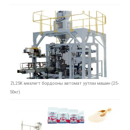
ZL25K мөхлөгт бордооны автомат уутлах машин (25-
50кг)