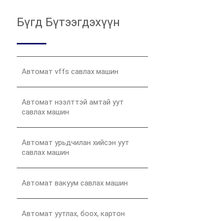
Бүгд Бүтээгдэхүүн
Автомат vffs савлах машин
Автомат нээлттэй амтай уут
савлах машин
Автомат урьдчилан хийсэн уут
савлах машин
Автомат вакуум савлах машин
Автомат уутлах, боох, картон