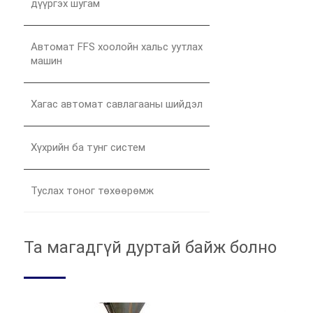
дүүргэх шугам
Автомат FFS хоолойн хальс уутлах
машин
Хагас автомат савлагааны шийдэл
Хүхрийн ба тунг систем
Туслах тоног төхөөрөмж
Та магадгүй дуртай байж болно