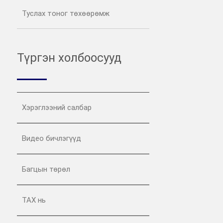
Туслах тоног төхөөрөмж
Түргэн холбоосууд
Хэрэглээний салбар
Видео бичлэгүүд
Багцын төрөл
ТАХ нь