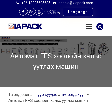
+86 13225695685
sophia@ziapack.com
中文官网
Language
Автомат FFS хоолойн хальс
уутлах машин
Та энд байна:
Нүүр хуудас
»
Бүтээгдэхүүн
»
Автомат FFS хоолойн хальс уутлах машин