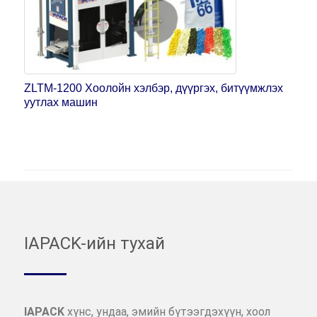
ZLTM-1200 Хоолойн хэлбэр, дүүргэх, битүүмжлэх
уутлах машин
IAPACK-ийн тухай
IAPACK
хүнс, ундаа, эмийн бүтээгдэхүүн, хоол