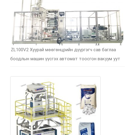
ZL100V2 Хуурай мөөгөнцрийн дүүргэгч сав баглаа
боодлын машин үүсгэх автомат тоосгон вакуум уут