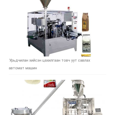
Урьдчилан хийсэн цахилгаан товч уут савлах
автомат машин